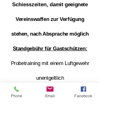
Schiesszeiten,
damit geeignete
Vereinswaffen zur Verfügung
stehen, nach Absprache möglich
Standgebühr für Gastschützen:
Probetraining mit einem Luftgewehr
unentgeltlich
25 m Stände inkl. Leihwaffe 5,- €
Phone
Email
Facebook
zuzüglich Munition
Fallplattenanlage 10,- € NUR
EIGENE WAFFEN und mit