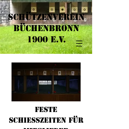
Schützenverein
Büchenbronn
1900 e.V.​
Feste
Schiesszeiten für